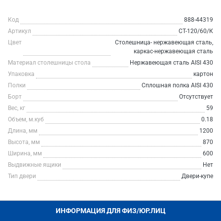
Код
888-44319
Артикул
СТ-120/60/К
Цвет
Столешница- нержавеющая сталь,
каркас-нержавеющая сталь
Материал столешницы стола
Нержавеющая сталь AISI 430
Упаковка
картон
Полки
Сплошная полка AISI 430
Борт
Отсутствует
Вес, кг
59
Объем, м.куб
0.18
Длина, мм
1200
Высота, мм
870
Ширина, мм
600
Выдвижные ящики
Нет
Тип двери
Двери-купе
ИНФОРМАЦИЯ ДЛЯ ФИЗ/ЮР.ЛИЦ