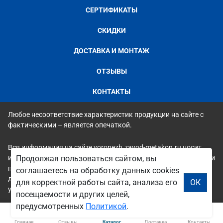
СЕРТИФИКАТЫ
СКИДКИ
ДОСТАВКА И МОНТАЖ
ОТЗЫВЫ
КОНТАКТЫ
Любое несоответствие характеристик продукции на сайте с
фактическими – является опечаткой.
Вся информация на сайте voronezh.zavod-metakon.ru носит
исключительно ознакомительный и справочный характер и ни
Продолжая пользоваться сайтом, вы
при каких условиях не является публичной офертой. Всю
соглашаетесь на обработку данных cookies
дополнительную информацию можно узнать по телефонам
для корректной работы сайта, анализа его
ОК
указанным на сайте.
посещаемости и других целей,
предусмотренных
Политикой
.
Главная
Отзывы
Каталог
Доставка
Контакты