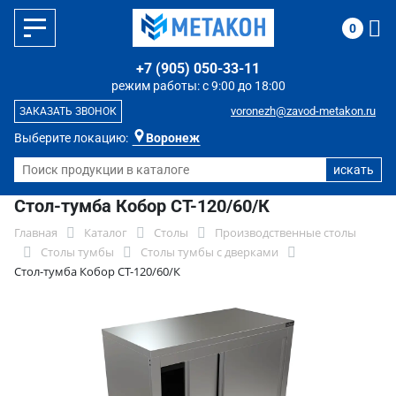
0
+7 (905) 050-33-11
режим работы: с 9:00 до 18:00
voronezh@zavod-metakon.ru
ЗАКАЗАТЬ ЗВОНОК
Выберите локацию:
Воронеж
Стол-тумба Кобор СТ-120/60/К
Главная
Каталог
Столы
Производственные столы
Столы тумбы
Столы тумбы с дверками
Стол-тумба Кобор СТ-120/60/К