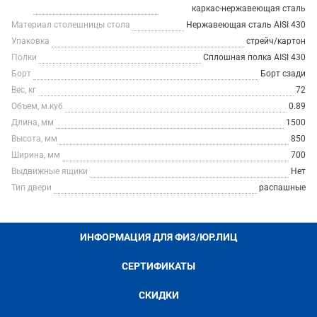
каркас-нержавеющая сталь
Материал столешницы стола
Нержавеющая сталь AISI 430
Упаковка
стрейч/картон
Полки
Сплошная полка AISI 430
Борт
Борт сзади
Вес, кг
72
Объем, м.куб
0.89
Длина, мм
1500
Высота, мм
850
Ширина, мм
700
Выдвижные ящики
Нет
Тип двери
распашные
ИНФОРМАЦИЯ ДЛЯ ФИЗ/ЮР.ЛИЦ
СЕРТИФИКАТЫ
СКИДКИ