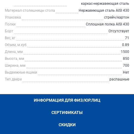
каркас-нержавеющая сталь
Материал столешницы стола
Нержавеющая сталь AISI 430
Упаковка
стрейч/картон
Полки
Сплошная полка AISI 430
Борт
Отсутствует
Вес, кг
71
Объем, м.куб
0.89
Длина, мм
1500
Высота, мм
850
Ширина, мм
700
Выдвижные ящики
Нет
Тип двери
распашные
ИНФОРМАЦИЯ ДЛЯ ФИЗ/ЮР.ЛИЦ
СЕРТИФИКАТЫ
СКИДКИ