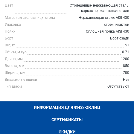
Цвет
Столешница- нержавеющая сталь,
каркас-нержавеющая сталь
Материал столешницы стола
Нержавеющая сталь AISI 430
Упаковка
стрейч/картон
Полки
Сплошная полка AISI 430
Борт
Борт сзади
Вес, кг
51
Объем, м.куб
0.71
Длина, мм
1200
Высота, мм
850
Ширина, мм
700
Выдвижные ящики
Нет
Тип двери
Отсутствуют
ИНФОРМАЦИЯ ДЛЯ ФИЗ/ЮР.ЛИЦ
СЕРТИФИКАТЫ
СКИДКИ