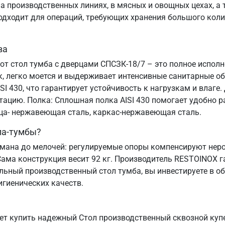
 производственных линиях, в мясных и овощных цехах, а т
подходит для операций, требующих хранения большого коли
ва
тот стол тумба с дверцами СПСЗК-18/7 – это полное испо
к, легко моется и выдерживает интенсивные санитарные о
I 430, что гарантирует устойчивость к нагрузкам и влаге.
атацию. Полка: Сплошная полка AISI 430 помогает удобно
ица- нержавеющая сталь, каркас-нержавеющая сталь.
ла-тумбы?
мана до мелочей: регулируемые опоры компенсируют неров
Сама конструкция весит 92 кг. Производитель RESTOINOX г
льный производственный стол тумба, вы инвестируете в о
игиенических качеств.
т купить надежный Стол производственный сквозной купе