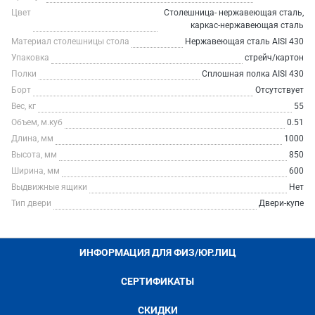
Цвет
Столешница- нержавеющая сталь,
каркас-нержавеющая сталь
Материал столешницы стола
Нержавеющая сталь AISI 430
Упаковка
стрейч/картон
Полки
Сплошная полка AISI 430
Борт
Отсутствует
Вес, кг
55
Объем, м.куб
0.51
Длина, мм
1000
Высота, мм
850
Ширина, мм
600
Выдвижные ящики
Нет
Тип двери
Двери-купе
ИНФОРМАЦИЯ ДЛЯ ФИЗ/ЮР.ЛИЦ
СЕРТИФИКАТЫ
СКИДКИ