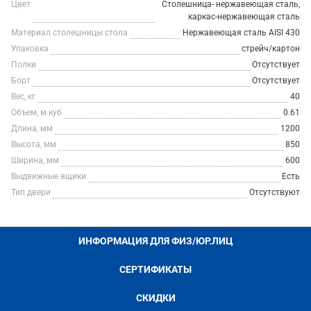
Цвет
Столешница- нержавеющая сталь,
каркас-нержавеющая сталь
Материал столешницы стола
Нержавеющая сталь AISI 430
Упаковка
стрейч/картон
Полки
Отсутствует
Борт
Отсутствует
Вес, кг
40
Объем, м.куб
0.61
Длина, мм
1200
Высота, мм
850
Ширина, мм
600
Выдвижные ящики
Есть
Тип двери
Отсутствуют
ИНФОРМАЦИЯ ДЛЯ ФИЗ/ЮР.ЛИЦ
СЕРТИФИКАТЫ
СКИДКИ