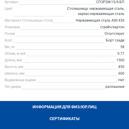
Артикул
СПЗР2М-15/6-БП
Цвет
Столешница- нержавеющая сталь,
каркас-нержавеющая сталь
Материал столешницы стола
Нержавеющая сталь AISI 430
Упаковка
стрейч/картон
Полки
Отсутствует
Борт
Борт сзади
Вес, кг
58
Объем, м.куб
0.77
Длина, мм
1500
Высота, мм
850
Ширина, мм
600
Выдвижные ящики
Нет
Тип двери
распашные
ИНФОРМАЦИЯ ДЛЯ ФИЗ/ЮР.ЛИЦ
СЕРТИФИКАТЫ