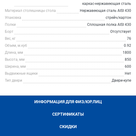
каркас-нержавеющая сталь
Материал столешницы стола
Нержавеющая сталь AISI 430
Упаковка
стрейч/картон
Полки
Сплошная полка AISI 430
Борт
Отсутствует
Вес, кг
76
Объем, м.куб
0.92
Длина, мм
1800
Высота, мм
850
Ширина, мм
600
Выдвижные ящики
Нет
Тип двери
Двери-купе
ИНФОРМАЦИЯ ДЛЯ ФИЗ/ЮР.ЛИЦ
СЕРТИФИКАТЫ
СКИДКИ