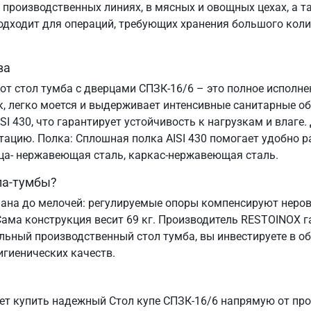
производственных линиях, в мясных и овощных цехах, а та
подходит для операций, требующих хранения большого коли
ва
тот стол тумба с дверцами СПЗК-16/6 – это полное испол
к, легко моется и выдерживает интенсивные санитарные о
I 430, что гарантирует устойчивость к нагрузкам и влаге.
атацию. Полка: Сплошная полка AISI 430 помогает удобно
ица- нержавеющая сталь, каркас-нержавеющая сталь.
ла-тумбы?
ана до мелочей: регулируемые опоры компенсируют неровн
Сама конструкция весит 69 кг. Производитель RESTOINOX г
льный производственный стол тумба, вы инвестируете в о
игиенических качеств.
т купить надежный Стол купе СПЗК-16/6 напрямую от про