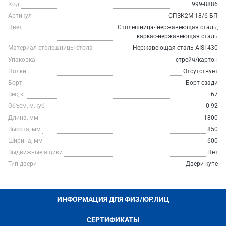
Код
999-8886
Артикул
СПЗК2М-18/6-БП
Цвет
Столешница- нержавеющая сталь,
каркас-нержавеющая сталь
Материал столешницы стола
Нержавеющая сталь AISI 430
Упаковка
стрейч/картон
Полки
Отсутствует
Борт
Борт сзади
Вес, кг
67
Объем, м.куб
0.92
Длина, мм
1800
Высота, мм
850
Ширина, мм
600
Выдвижные ящики
Нет
Тип двери
Двери-купе
ИНФОРМАЦИЯ ДЛЯ ФИЗ/ЮР.ЛИЦ
СЕРТИФИКАТЫ