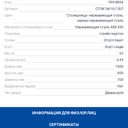
Код
999-8894
Артикул
СПЗК1М-16/7-БП
Цвет
Столешница- нержавеющая сталь,
каркас-нержавеющая сталь
Материал столешницы стола
Нержавеющая сталь AISI 430
Упаковка
стрейч/картон
Полки
Отсутствует
Борт
Борт сзади
Вес, кг
63
Объем, м.куб
0.95
Длина, мм
1600
Высота, мм
850
Ширина, мм
700
Выдвижные ящики
Нет
Тип двери
Двери-купе
ИНФОРМАЦИЯ ДЛЯ ФИЗ/ЮР.ЛИЦ
СЕРТИФИКАТЫ