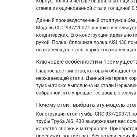
Корпус, полка и четыре выдвижных ящика 
стенка из оцинкованной стали толщиной 0,
Данный производственный стол тумба без 
Модель СПС-937/2007Л широко используется
кондитерских. Его конструкция идеально 
рукой. Полка: Сплошная полка AISI 430 по
нержавеющая сталь, каркас-нержавеющая 
Ключевые особенности и преимущест
Главное достоинство, которым обладает эт
нержавеющей стали. Данный материал корр
тумбы также выполнена из стали Нержавеющ
собранной, что упрощает ее ввод в эксплу
Почему стоит выбрать эту модель сто
Конструкция стол тумбы СПС-937/2007Л пр
трубы Труба AISI 430 выдерживает вес бол
качество сборки и материалов. Приобретая
прослужит долгие годы без потери своих ф