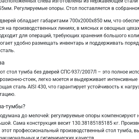
расположенных слева изготовлены из нержавеющей стали 
55мм. Регулируемые опоры. Стол поставляется в собранно
дверей обладает габаритами 700х2000х850 мм, что обесп
 на производственных линиях, в мясных и овощных цехах,
подходит для операций, требующих хранения большого коли
могает удобно размещать инвентарь и поддерживать порядо
сталь.
ва
от стол тумба без дверей СПС-937/2007Л – это полное ис
озионно-стоек, легко моется и выдерживает интенсивные
ая сталь AISI 430, что гарантирует устойчивость к нагру
атацию.
ла-тумбы?
одумана до мелочей: регулируемые опоры компенсируют н
ьшой. Сама конструкция весит 130.38185185185 кг. Произв
 этот профессиональный производственный стол тумба, вы
ункциональных и гигиенических качеств.