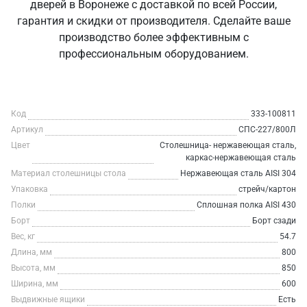
дверей в Воронеже с доставкой по всей России,
гарантия и скидки от производителя. Сделайте ваше
производство более эффективным с
профессиональным оборудованием.
Код
333-100811
Артикул
СПС-227/800Л
Цвет
Столешница- нержавеющая сталь,
каркас-нержавеющая сталь
Материал столешницы стола
Нержавеющая сталь AISI 304
Упаковка
стрейч/картон
Полки
Сплошная полка AISI 430
Борт
Борт сзади
Вес, кг
54.7
Длина, мм
800
Высота, мм
850
Ширина, мм
600
Выдвижные ящики
Есть