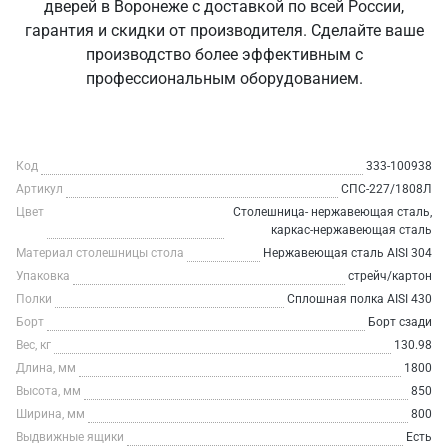
дверей в Воронеже с доставкой по всей России,
гарантия и скидки от производителя. Сделайте ваше
производство более эффективным с
профессиональным оборудованием.
Код
333-100938
Артикул
СПС-227/1808Л
Цвет
Столешница- нержавеющая сталь,
каркас-нержавеющая сталь
Материал столешницы стола
Нержавеющая сталь AISI 304
Упаковка
стрейч/картон
Полки
Сплошная полка AISI 430
Борт
Борт сзади
Вес, кг
130.98
Длина, мм
1800
Высота, мм
850
Ширина, мм
800
Выдвижные ящики
Есть