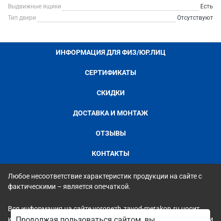
Выдвижные ящики
Есть
Тип двери
Отсутствуют
ИНФОРМАЦИЯ ДЛЯ ФИЗ/ЮР.ЛИЦ
СЕРТИФИКАТЫ
СКИДКИ
ДОСТАВКА И МОНТАЖ
ОТЗЫВЫ
КОНТАКТЫ
Любое несоответствие характеристик продукции на сайте с
фактическими – является опечаткой.
Вся информация на сайте voronezh.zavod-metakon.ru носит
исключительно ознакомительный и справочный характер и ни
Продолжая пользоваться сайтом, вы