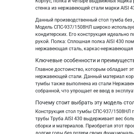
Корпус, полка и четыре выдвижных ящика 
стенка из нержавеющей стали марки AISI 4
Данный производственный стол тумба без 
Модель СПС-937/1508НЛ широко используетс
кондитерских. Его конструкция идеально 
рукой. Полка: Сплошная полка AISI 430 по
нержавеющая сталь, каркас-нержавеющая 
Ключевые особенности и преимущест
Главное достоинство, которым обладает эт
нержавеющей стали. Данный материал корр
тумбы также выполнена из стали Нержавеющ
собранной, что упрощает ее ввод в эксплу
Почему стоит выбрать эту модель сто
Конструкция стол тумбы СПС-937/1508НЛ п
трубы Труба AISI 430 выдерживает вес бол
сборки и материалов. Приобретая этот пр
долгие годы без потери своих функциональ