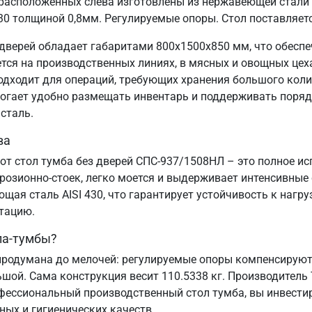
расположенных слева изготовлены из нержавеющей стали 
30 толщиной 0,8мм. Регулируемые опоры. Стол поставляет
дверей обладает габаритами 800х1500х850 мм, что обесп
я на производственных линиях, в мясных и овощных цехах
подходит для операций, требующих хранения большого коли
могает удобно размещать инвентарь и поддерживать порядо
сталь.
ва
от стол тумба без дверей СПС-937/1508НЛ – это полное и
озионно-стоек, легко моется и выдерживает интенсивные
ая сталь AISI 430, что гарантирует устойчивость к нагру
атацию.
ла-тумбы?
родумана до мелочей: регулируемые опоры компенсируют 
ьшой. Сама конструкция весит 110.5338 кг. Производитель
офессиональный производственный стол тумба, вы инвестир
ных и гигиенических качеств.