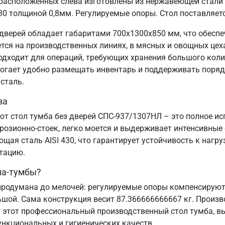
расположенных слева изготовлены из нержавеющей стали 
30 толщиной 0,8мм. Регулируемые опоры. Стол поставляет
дверей обладает габаритами 700х1300х850 мм, что обесп
я на производственных линиях, в мясных и овощных цехах
подходит для операций, требующих хранения большого коли
могает удобно размещать инвентарь и поддерживать порядо
сталь.
ва
от стол тумба без дверей СПС-937/1307НЛ – это полное и
озионно-стоек, легко моется и выдерживает интенсивные
ая сталь AISI 430, что гарантирует устойчивость к нагру
атацию.
ла-тумбы?
родумана до мелочей: регулируемые опоры компенсируют 
ьшой. Сама конструкция весит 87.366666666667 кг. Произв
 этот профессиональный производственный стол тумба, вы
ункциональных и гигиенических качеств.