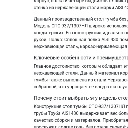
Корпус, полка и четыре выдвижных ящика 
стенка из нержавеющей стали марки AISI 4
Данный производственный стол тумба без 
Модель СПС-937/1307НЛ широко используетс
кондитерских. Его конструкция идеально 
рукой. Полка: Сплошная полка AISI 430 по
нержавеющая сталь, каркас-нержавеющая 
Ключевые особенности и преимущест
Главное достоинство, которым обладает эт
нержавеющей стали. Данный материал корр
тумбы также выполнена из стали Нержавеющ
собранной, что упрощает ее ввод в эксплу
Почему стоит выбрать эту модель сто
Конструкция стол тумбы СПС-937/1307НЛ п
трубы Труба AISI 430 выдерживает вес бол
качество сборки и материалов. Приобретая
прослужит долгие годы без потери своих ф