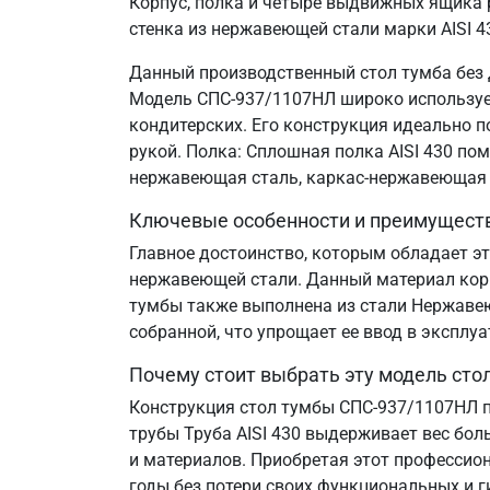
Корпус, полка и четыре выдвижных ящика 
стенка из нержавеющей стали марки AISI 4
Данный производственный стол тумба без 
Модель СПС-937/1107НЛ широко используетс
кондитерских. Его конструкция идеально 
рукой. Полка: Сплошная полка AISI 430 по
нержавеющая сталь, каркас-нержавеющая 
Ключевые особенности и преимущест
Главное достоинство, которым обладает эт
нержавеющей стали. Данный материал корр
тумбы также выполнена из стали Нержавеющ
собранной, что упрощает ее ввод в эксплу
Почему стоит выбрать эту модель сто
Конструкция стол тумбы СПС-937/1107НЛ п
трубы Труба AISI 430 выдерживает вес бол
и материалов. Приобретая этот профессион
годы без потери своих функциональных и г