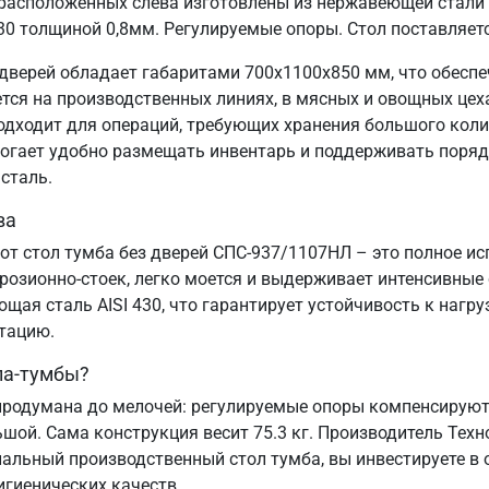
расположенных слева изготовлены из нержавеющей стали 
30 толщиной 0,8мм. Регулируемые опоры. Стол поставляет
дверей обладает габаритами 700х1100х850 мм, что обесп
я на производственных линиях, в мясных и овощных цехах
подходит для операций, требующих хранения большого коли
могает удобно размещать инвентарь и поддерживать порядо
сталь.
ва
от стол тумба без дверей СПС-937/1107НЛ – это полное и
озионно-стоек, легко моется и выдерживает интенсивные
ая сталь AISI 430, что гарантирует устойчивость к нагру
атацию.
ла-тумбы?
родумана до мелочей: регулируемые опоры компенсируют 
ьшой. Сама конструкция весит 75.3 кг. Производитель Техн
альный производственный стол тумба, вы инвестируете в 
игиенических качеств.