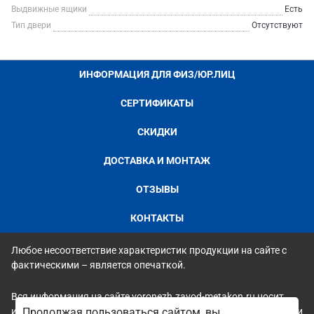
Выдвижные ящики
Есть
Тип двери
Отсутствуют
ИНФОРМАЦИЯ ДЛЯ ФИЗ/ЮР.ЛИЦ
СЕРТИФИКАТЫ
СКИДКИ
ДОСТАВКА И МОНТАЖ
ОТЗЫВЫ
КОНТАКТЫ
Любое несоответствие характеристик продукции на сайте с
фактическими – является опечаткой.
Вся информация на сайте voronezh.zavod-metakon.ru носит
исключительно ознакомительный и справочный характер и ни
Продолжая пользоваться сайтом, вы