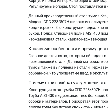
Корпус и полка из нержавеющей стали марк
Регулируемые опоры. Стол поставляется в
Данный производственный стол тумба без 
Модель СПС-223/807Н широко используется 
кондитерских. Его конструкция идеально 
рукой. Полка: Сплошная полка AISI 430 по
нержавеющая сталь, каркас-нержавеющая 
Ключевые особенности и преимущест
Главное достоинство, которым обладает эт
нержавеющей стали. Данный материал корр
тумбы также выполнена из стали Нержавеющ
собранной, что упрощает ее ввод в эксплу
Почему стоит выбрать эту модель сто
Конструкция стол тумбы СПС-223/807Н про
Труба AISI 430 выдерживает вес большой. 
сборки и материалов. Приобретая этот пр
долгие годы без потери своих функциональ