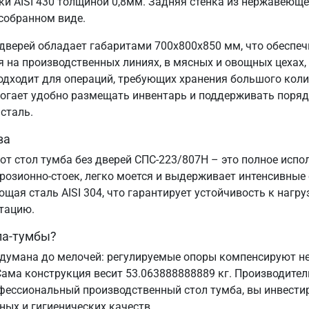
и AISI 430 толщиной 0,8мм. Задняя стенка из нержавеющей
 собранном виде.
дверей обладает габаритами 700х800х850 мм, что обеспеч
на производственных линиях, в мясных и овощных цехах, 
подходит для операций, требующих хранения большого коли
могает удобно размещать инвентарь и поддерживать порядо
сталь.
ва
от стол тумба без дверей СПС-223/807Н – это полное исп
озионно-стоек, легко моется и выдерживает интенсивные
ая сталь AISI 304, что гарантирует устойчивость к нагру
атацию.
ла-тумбы?
думана до мелочей: регулируемые опоры компенсируют нер
Сама конструкция весит 53.063888888889 кг. Производител
офессиональный производственный стол тумба, вы инвестир
ных и гигиенических качеств.