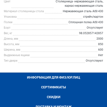
Цвет
Столешница- нержавеющая сталь,
каркас-нержавеющая сталь
Материал столешницы стола
Нержавеющая сталь AISI 430
Упаковка
стрейч/картон
Полки
Сплошная полка AISI 430
Борт
Отсутствует
Вес, кг
98.052857142857
Длина, мм
2000
Высота, мм
850
Ширина, мм
600
Выдвижные ящики
Нет
Тип двери
Отсутствуют
ИНФОРМАЦИЯ ДЛЯ ФИЗ/ЮР.ЛИЦ
СЕРТИФИКАТЫ
СКИДКИ
ДОСТАВКА И МОНТАЖ