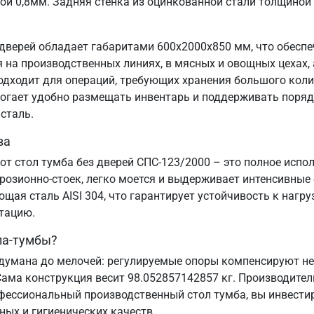
ой 0,8мм. Задняя стенка из оцинкованной стали толщиной
дверей обладает габаритами 600х2000х850 мм, что обесп
на производственных линиях, в мясных и овощных цехах, а
подходит для операций, требующих хранения большого коли
могает удобно размещать инвентарь и поддерживать порядо
сталь.
ва
от стол тумба без дверей СПС-123/2000 – это полное испо
озионно-стоек, легко моется и выдерживает интенсивные
ая сталь AISI 304, что гарантирует устойчивость к нагру
атацию.
ла-тумбы?
думана до мелочей: регулируемые опоры компенсируют нер
Сама конструкция весит 98.052857142857 кг. Производител
офессиональный производственный стол тумба, вы инвестир
ных и гигиенических качеств.