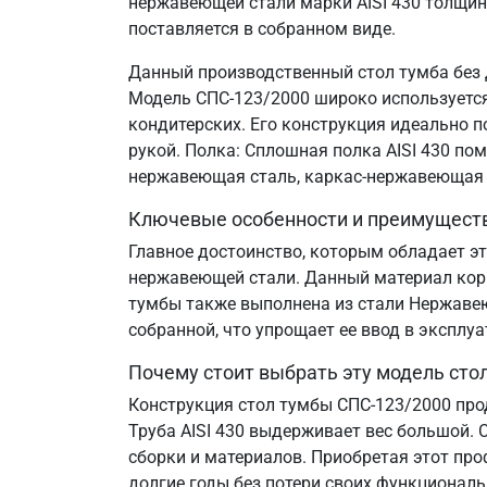
нержавеющей стали марки AISI 430 толщин
поставляется в собранном виде.
Данный производственный стол тумба без 
Модель СПС-123/2000 широко используется 
кондитерских. Его конструкция идеально 
рукой. Полка: Сплошная полка AISI 430 по
нержавеющая сталь, каркас-нержавеющая 
Ключевые особенности и преимущест
Главное достоинство, которым обладает эт
нержавеющей стали. Данный материал корр
тумбы также выполнена из стали Нержавеющ
собранной, что упрощает ее ввод в эксплу
Почему стоит выбрать эту модель сто
Конструкция стол тумбы СПС-123/2000 про
Труба AISI 430 выдерживает вес большой. 
сборки и материалов. Приобретая этот пр
долгие годы без потери своих функциональ