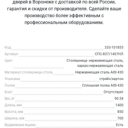
дверей в Воронеже с доставкой по всей России,
гарантия и скидки от производителя. Сделайте ваше
производство более эффективным с
профессиональным оборудованием.
Код
333-101855
Артикул
СПС-837/1407НЛ
Цвет
Столешница- нержавеющая сталь,
каркас-нержавеющая сталь
Материал столешницы стола
Нержавеющая сталь AISI 430
Упаковка
стрейч/картон
Полки
Сплошная полка AISI 430
Борт
Отсутствует
Вес, кг
90.54
Длина, мм
1400
Высота, мм
850
Ширина, мм
700
Выдвижные ящики
Есть