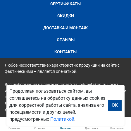
СЕРТИФИКАТЫ
СКИДКИ
ДОСТАВКА И МОНТАЖ
ОТЗЫВЫ
КОНТАКТЫ
Любое несоответствие характеристик продукции на сайте с
фактическими – является опечаткой.
Вся информация на сайте voronezh.zavod-metakon.ru носит
исключительно ознакомительный и справочный характер и ни
Продолжая пользоваться сайтом, вы
при каких условиях не является публичной офертой. Всю
соглашаетесь на обработку данных cookies
дополнительную информацию можно узнать по телефонам
для корректной работы сайта, анализа его
ОК
указанным на сайте.
посещаемости и других целей,
предусмотренных
Политикой
.
Главная
Отзывы
Каталог
Доставка
Контакты