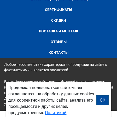
СЕРТИФИКАТЫ
СКИДКИ
ДОСТАВКА И МОНТАЖ
ОТЗЫВЫ
КОНТАКТЫ
Любое несоответствие характеристик продукции на сайте с
фактическими – является опечаткой.
Вся информация на сайте voronezh.zavod-metakon.ru носит
исключительно ознакомительный и справочный характер и ни
Продолжая пользоваться сайтом, вы
при каких условиях не является публичной офертой. Всю
соглашаетесь на обработку данных cookies
дополнительную информацию можно узнать по телефонам
для корректной работы сайта, анализа его
ОК
указанным на сайте.
посещаемости и других целей,
предусмотренных
Политикой
.