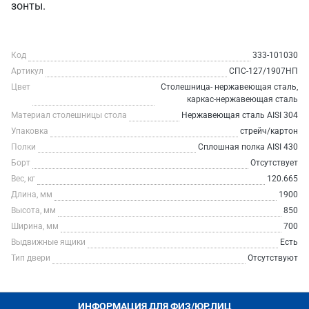
зонты.
Код
333-101030
Артикул
СПС-127/1907НП
Цвет
Столешница- нержавеющая сталь,
каркас-нержавеющая сталь
Материал столешницы стола
Нержавеющая сталь AISI 304
Упаковка
стрейч/картон
Полки
Сплошная полка AISI 430
Борт
Отсутствует
Вес, кг
120.665
Длина, мм
1900
Высота, мм
850
Ширина, мм
700
Выдвижные ящики
Есть
Тип двери
Отсутствуют
ИНФОРМАЦИЯ ДЛЯ ФИЗ/ЮР.ЛИЦ