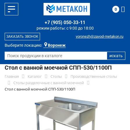
0
+7 (905) 050-33-11
режим работы: с 9:00 до 18:00
voronezh@zavod-metakon.ru
ЗАКАЗАТЬ ЗВОНОК
Выберите локацию:
Воронеж
Стол с ванной моечной СПП-530/1100П
Главная
Каталог
Столы
Производственные столы
Столы разделочные с ванной моечной
Стол с ванной моечной СПП-530/1100П