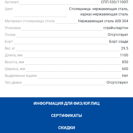
Артикул
СПП-530/1100П
Цвет
Столешница- нержавеющая сталь,
каркас-нержавеющая сталь
Материал столешницы стола
Нержавеющая сталь AISI 304
Упаковка
стрейч/картон
Полки
Отсутствует
Борт
Борт сзади
Вес, кг
29.5
Длина, мм
1100
Высота, мм
850
Ширина, мм
600
Выдвижные ящики
Нет
Тип двери
Отсутствуют
ИНФОРМАЦИЯ ДЛЯ ФИЗ/ЮР.ЛИЦ
СЕРТИФИКАТЫ
СКИДКИ