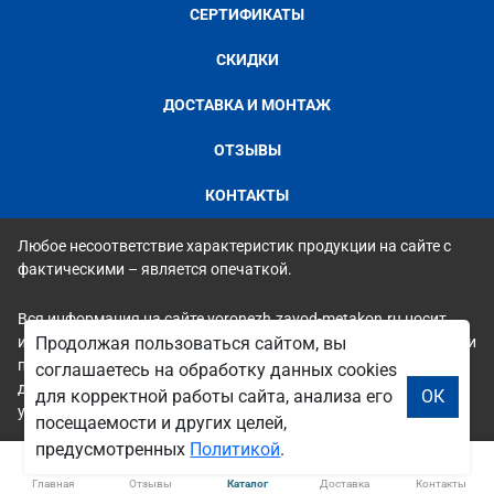
СЕРТИФИКАТЫ
СКИДКИ
ДОСТАВКА И МОНТАЖ
ОТЗЫВЫ
КОНТАКТЫ
Любое несоответствие характеристик продукции на сайте с
фактическими – является опечаткой.
Вся информация на сайте voronezh.zavod-metakon.ru носит
исключительно ознакомительный и справочный характер и ни
Продолжая пользоваться сайтом, вы
при каких условиях не является публичной офертой. Всю
соглашаетесь на обработку данных cookies
дополнительную информацию можно узнать по телефонам
для корректной работы сайта, анализа его
ОК
указанным на сайте.
посещаемости и других целей,
предусмотренных
Политикой
.
Главная
Отзывы
Каталог
Доставка
Контакты