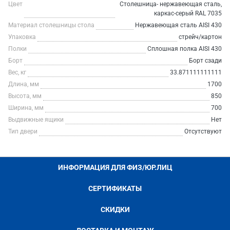
Цвет
Столешница- нержавеющая сталь,
каркас-серый RAL 7035
Материал столешницы стола
Нержавеющая сталь AISI 430
Упаковка
стрейч/картон
Полки
Сплошная полка AISI 430
Борт
Борт сзади
Вес, кг
33.871111111111
Длина, мм
1700
Высота, мм
850
Ширина, мм
700
Выдвижные ящики
Нет
Тип двери
Отсутствуют
ИНФОРМАЦИЯ ДЛЯ ФИЗ/ЮР.ЛИЦ
СЕРТИФИКАТЫ
СКИДКИ