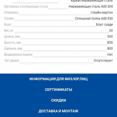
каркас-нержавеющая сталь
Материал столешницы стола
Нержавеющая сталь AISI 304
Упаковка
стрейч/картон
Полки
Сплошная полка AISI 430
Борт
Борт сзади
Вес, кг
20
Длина, мм
500
Высота, мм
850
Ширина, мм
800
Выдвижные ящики
Нет
Тип двери
Отсутствуют
ИНФОРМАЦИЯ ДЛЯ ФИЗ/ЮР.ЛИЦ
СЕРТИФИКАТЫ
СКИДКИ
ДОСТАВКА И МОНТАЖ