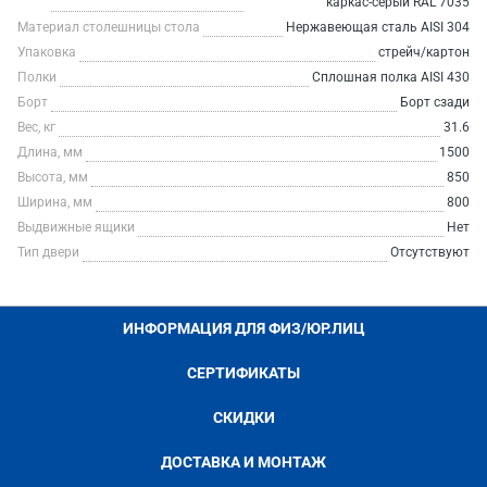
каркас-серый RAL 7035
Материал столешницы стола
Нержавеющая сталь AISI 304
Упаковка
стрейч/картон
Полки
Сплошная полка AISI 430
Борт
Борт сзади
Вес, кг
31.6
Длина, мм
1500
Высота, мм
850
Ширина, мм
800
Выдвижные ящики
Нет
Тип двери
Отсутствуют
ИНФОРМАЦИЯ ДЛЯ ФИЗ/ЮР.ЛИЦ
СЕРТИФИКАТЫ
СКИДКИ
ДОСТАВКА И МОНТАЖ