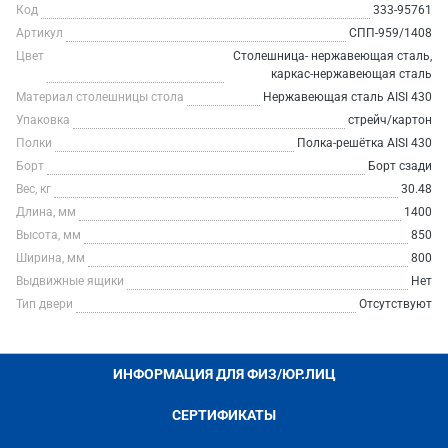
Код
333-95761
Артикул
СПП-959/1408
Цвет
Столешница- нержавеющая сталь,
каркас-нержавеющая сталь
Материал столешницы стола
Нержавеющая сталь AISI 430
Упаковка
стрейч/картон
Полки
Полка-решётка AISI 430
Борт
Борт сзади
Вес, кг
30.48
Длина, мм
1400
Высота, мм
850
Ширина, мм
800
Выдвижные ящики
Нет
Тип двери
Отсутствуют
ИНФОРМАЦИЯ ДЛЯ ФИЗ/ЮР.ЛИЦ
СЕРТИФИКАТЫ