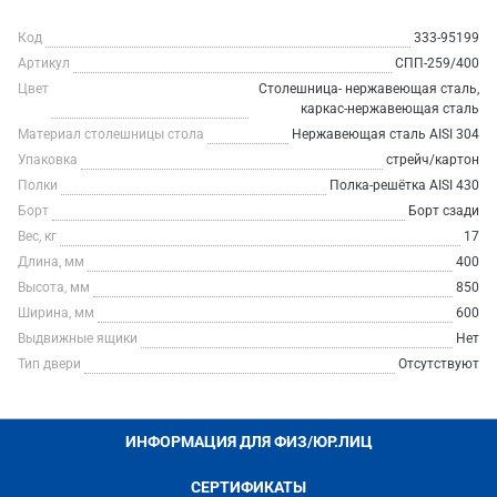
Код
333-95199
Артикул
СПП-259/400
Цвет
Столешница- нержавеющая сталь,
каркас-нержавеющая сталь
Материал столешницы стола
Нержавеющая сталь AISI 304
Упаковка
стрейч/картон
Полки
Полка-решётка AISI 430
Борт
Борт сзади
Вес, кг
17
Длина, мм
400
Высота, мм
850
Ширина, мм
600
Выдвижные ящики
Нет
Тип двери
Отсутствуют
ИНФОРМАЦИЯ ДЛЯ ФИЗ/ЮР.ЛИЦ
СЕРТИФИКАТЫ