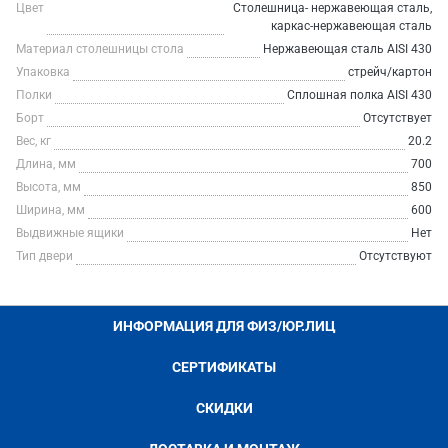
Цвет
Столешница- нержавеющая сталь,
каркас-нержавеющая сталь
Материал столешницы стола
Нержавеющая сталь AISI 430
Упаковка
стрейч/картон
Полки
Сплошная полка AISI 430
Борт
Отсутствует
Вес, кг
20.2
Длина, мм
700
Высота, мм
850
Ширина, мм
600
Выдвижные ящики
Нет
Тип двери
Отсутствуют
ИНФОРМАЦИЯ ДЛЯ ФИЗ/ЮР.ЛИЦ
СЕРТИФИКАТЫ
СКИДКИ