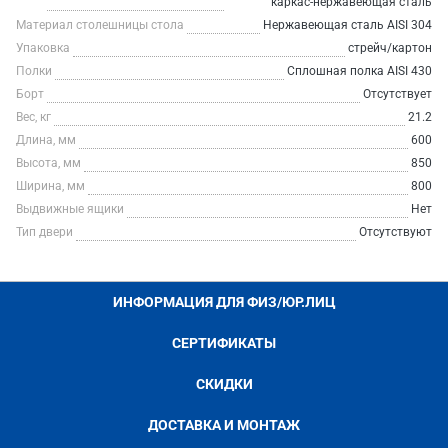
каркас-нержавеющая сталь
Материал столешницы стола
Нержавеющая сталь AISI 304
Упаковка
стрейч/картон
Полки
Сплошная полка AISI 430
Борт
Отсутствует
Вес, кг
21.2
Длина, мм
600
Высота, мм
850
Ширина, мм
800
Выдвижные ящики
Нет
Тип двери
Отсутствуют
ИНФОРМАЦИЯ ДЛЯ ФИЗ/ЮР.ЛИЦ
СЕРТИФИКАТЫ
СКИДКИ
ДОСТАВКА И МОНТАЖ