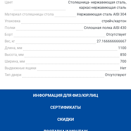
Цвет
Столешница- нержавеющая сталь,
каркас-нержавеющая сталь
Материал столешницы стола
Нержавеющая сталь AISI 304
Упаковка
стрейч/картон
Полки
Сплошная полка AISI 430
Борт
Отсутствует
Вес, кг
27.166666666667
Длина, мм
1100
Высота, мм
850
Ширина, мм
700
Выдвижные ящики
Нет
Тип двери
Отсутствуют
ИНФОРМАЦИЯ ДЛЯ ФИЗ/ЮР.ЛИЦ
СЕРТИФИКАТЫ
СКИДКИ