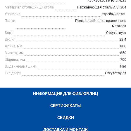
каркас-серый RAL 7035
Материал столешницы стола
Нержавеющая сталь AISI 304
Упаковка
стрейч/картон
Полки
Полка-решётка из крашенного
металла
Борт
Отсутствует
Вес, кг
23.4
Длина, мм
800
Высота, мм
850
Ширина, мм
700
Выдвижные ящики
Нет
Тип двери
Отсутствуют
ИНФОРМАЦИЯ ДЛЯ ФИЗ/ЮР.ЛИЦ
СЕРТИФИКАТЫ
СКИДКИ
ДОСТАВКА И МОНТАЖ