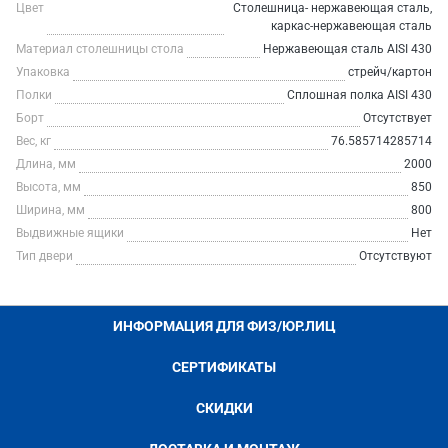
Цвет
Столешница- нержавеющая сталь,
каркас-нержавеющая сталь
Материал столешницы стола
Нержавеющая сталь AISI 430
Упаковка
стрейч/картон
Полки
Сплошная полка AISI 430
Борт
Отсутствует
Вес, кг
76.585714285714
Длина, мм
2000
Высота, мм
850
Ширина, мм
800
Выдвижные ящики
Нет
Тип двери
Отсутствуют
ИНФОРМАЦИЯ ДЛЯ ФИЗ/ЮР.ЛИЦ
СЕРТИФИКАТЫ
СКИДКИ