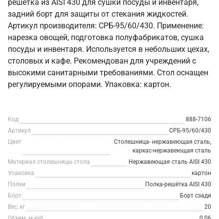
решётка из AISI 430 для сушки посуды и инвентаря,
задний борт для защиты от стекания жидкостей.
Артикул производителя: СРБ-95/60/430. Применение:
нарезка овощей, подготовка полуфабрикатов, сушка
посуды и инвентаря. Используется в небольших цехах,
столовых и кафе. Рекомендован для учреждений с
высокими санитарными требованиями. Стол оснащен
регулируемыми опорами. Упаковка: картон.
Код
888-7106
Артикул
СРБ-95/60/430
Цвет
Столешница- нержавеющая сталь,
каркас-нержавеющая сталь
Материал столешницы стола
Нержавеющая сталь AISI 430
Упаковка
картон
Полки
Полка-решётка AISI 430
Борт
Борт сзади
Вес, кг
20
Объем, м.куб
0.06