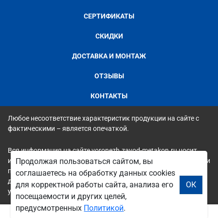
СЕРТИФИКАТЫ
СКИДКИ
ДОСТАВКА И МОНТАЖ
ОТЗЫВЫ
КОНТАКТЫ
Любое несоответствие характеристик продукции на сайте с
фактическими – является опечаткой.
Вся информация на сайте voronezh.zavod-metakon.ru носит
исключительно ознакомительный и справочный характер и ни
Продолжая пользоваться сайтом, вы
при каких условиях не является публичной офертой. Всю
соглашаетесь на обработку данных cookies
дополнительную информацию можно узнать по телефонам
для корректной работы сайта, анализа его
ОК
указанным на сайте.
посещаемости и других целей,
предусмотренных
Политикой
.