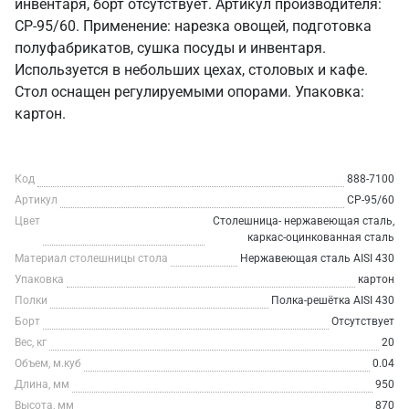
инвентаря, борт отсутствует. Артикул производителя:
СР-95/60. Применение: нарезка овощей, подготовка
полуфабрикатов, сушка посуды и инвентаря.
Используется в небольших цехах, столовых и кафе.
Стол оснащен регулируемыми опорами. Упаковка:
картон.
Код
888-7100
Артикул
СР-95/60
Цвет
Столешница- нержавеющая сталь,
каркас-оцинкованная сталь
Материал столешницы стола
Нержавеющая сталь AISI 430
Упаковка
картон
Полки
Полка-решётка AISI 430
Борт
Отсутствует
Вес, кг
20
Объем, м.куб
0.04
Длина, мм
950
Высота, мм
870