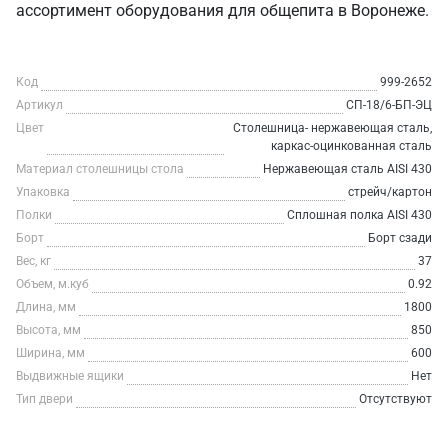
ассортимент оборудования для общепита в Воронеже.
Код
999-2652
Артикул
СП-18/6-БП-ЭЦ
Цвет
Столешница- нержавеющая сталь,
каркас-оцинкованная сталь
Материал столешницы стола
Нержавеющая сталь AISI 430
Упаковка
стрейч/картон
Полки
Сплошная полка AISI 430
Борт
Борт сзади
Вес, кг
37
Объем, м.куб
0.92
Длина, мм
1800
Высота, мм
850
Ширина, мм
600
Выдвижные ящики
Нет
Тип двери
Отсутствуют