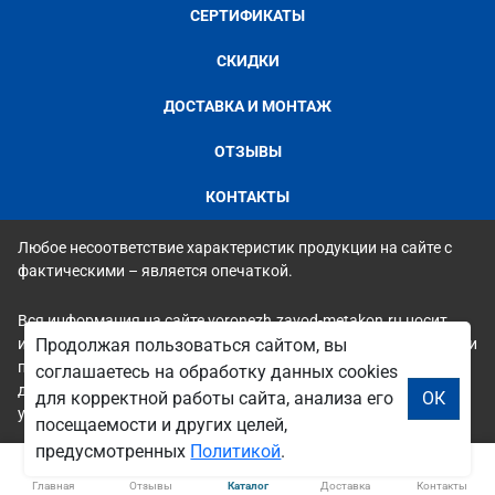
СЕРТИФИКАТЫ
СКИДКИ
ДОСТАВКА И МОНТАЖ
ОТЗЫВЫ
КОНТАКТЫ
Любое несоответствие характеристик продукции на сайте с
фактическими – является опечаткой.
Вся информация на сайте voronezh.zavod-metakon.ru носит
исключительно ознакомительный и справочный характер и ни
Продолжая пользоваться сайтом, вы
при каких условиях не является публичной офертой. Всю
соглашаетесь на обработку данных cookies
дополнительную информацию можно узнать по телефонам
для корректной работы сайта, анализа его
ОК
указанным на сайте.
посещаемости и других целей,
предусмотренных
Политикой
.
Главная
Отзывы
Каталог
Доставка
Контакты