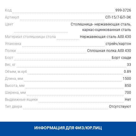
Код
999-3726
Артикул
СП-15/7-БП-ЭК
Цвет
Столешница- нержавеющая сталь,
каркас-оцинкованная сталь
Материал столешницы стола
Нержавеющая сталь AISI 430
Упаковка
стрейч/картон
Полки
Сплошная полка AISI 430
Борт
Борт сзади
Вес, кг
33
Объем, м.куб
0.89
Длина, мм
1500
Высота, мм
850
Ширина, мм
700
Выдвижные ящики
Нет
Тип двери
Отсутствуют
ИНФОРМАЦИЯ ДЛЯ ФИЗ/ЮР.ЛИЦ