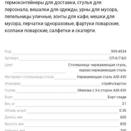
термоконтейнеры для доставки, стулья для
персонала, вешалки для одежды, урны для мусора,
пепельницы уличные, зонты для кафе, мешки для
мусора, перчатки одноразовые, фартуки поварские,
колпаки поварские, салфетки и скатерти.
Код
999-4934
Артикул
СП-6/7-БО
Цвет
Столешница- нержавеющая сталь,
каркас-нержавеющая сталь
Материал столешницы стола
Нержавеющая сталь AISI 430
Упаковка
стрейч/картон
Полки
Обвязка с 3-х сторон AISI 430
Борт
Борт сзади
Вес, кг
21
Объем, м.куб
0.36
Длина, мм
600
Высота, мм
850
Ширина, мм
700