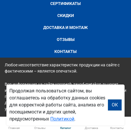
СЕРТИФИКАТЫ
СКИДКИ
ДОСТАВКА И МОНТАЖ
ОТЗЫВЫ
КОНТАКТЫ
Любое несоответствие характеристик продукции на сайте с
фактическими – является опечаткой.
Вся информация на сайте voronezh.zavod-metakon.ru носит
исключительно ознакомительный и справочный характер и ни
Продолжая пользоваться сайтом, вы
при каких условиях не является публичной офертой. Всю
соглашаетесь на обработку данных cookies
дополнительную информацию можно узнать по телефонам
для корректной работы сайта, анализа его
ОК
указанным на сайте.
посещаемости и других целей,
предусмотренных
Политикой
.
Главная
Отзывы
Каталог
Доставка
Контакты