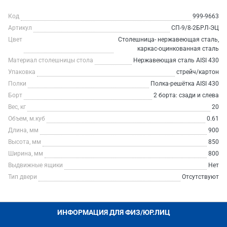
Код
999-9663
Артикул
СП-9/8-2БРЛ-ЭЦ
Цвет
Столешница- нержавеющая сталь,
каркас-оцинкованная сталь
Материал столешницы стола
Нержавеющая сталь AISI 430
Упаковка
стрейч/картон
Полки
Полка-решётка AISI 430
Борт
2 борта: сзади и слева
Вес, кг
20
Объем, м.куб
0.61
Длина, мм
900
Высота, мм
850
Ширина, мм
800
Выдвижные ящики
Нет
Тип двери
Отсутствуют
ИНФОРМАЦИЯ ДЛЯ ФИЗ/ЮР.ЛИЦ