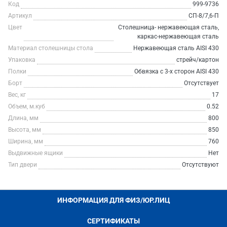
Код
999-9736
Артикул
СП-8/7,6-П
Цвет
Столешница- нержавеющая сталь,
каркас-нержавеющая сталь
Материал столешницы стола
Нержавеющая сталь AISI 430
Упаковка
стрейч/картон
Полки
Обвязка с 3-х сторон AISI 430
Борт
Отсутствует
Вес, кг
17
Объем, м.куб
0.52
Длина, мм
800
Высота, мм
850
Ширина, мм
760
Выдвижные ящики
Нет
Тип двери
Отсутствуют
ИНФОРМАЦИЯ ДЛЯ ФИЗ/ЮР.ЛИЦ
СЕРТИФИКАТЫ