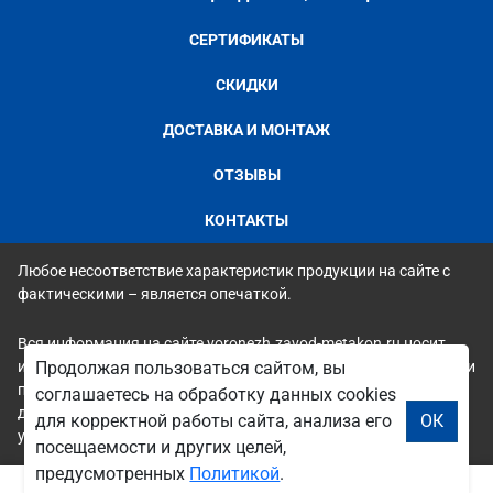
СЕРТИФИКАТЫ
СКИДКИ
ДОСТАВКА И МОНТАЖ
ОТЗЫВЫ
КОНТАКТЫ
Любое несоответствие характеристик продукции на сайте с
фактическими – является опечаткой.
Вся информация на сайте voronezh.zavod-metakon.ru носит
исключительно ознакомительный и справочный характер и ни
Продолжая пользоваться сайтом, вы
при каких условиях не является публичной офертой. Всю
соглашаетесь на обработку данных cookies
дополнительную информацию можно узнать по телефонам
для корректной работы сайта, анализа его
ОК
указанным на сайте.
посещаемости и других целей,
предусмотренных
Политикой
.