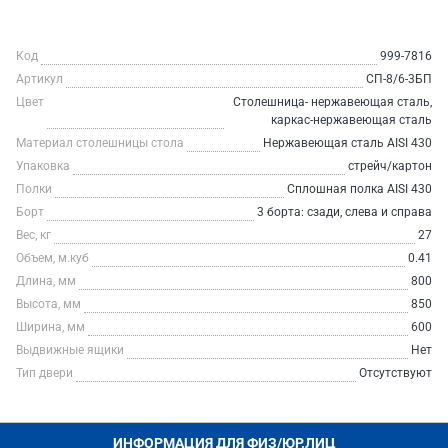
Код
999-7816
Артикул
СП-8/6-3БП
Цвет
Столешница- нержавеющая сталь,
каркас-нержавеющая сталь
Материал столешницы стола
Нержавеющая сталь AISI 430
Упаковка
стрейч/картон
Полки
Сплошная полка AISI 430
Борт
3 борта: сзади, слева и справа
Вес, кг
27
Объем, м.куб
0.41
Длина, мм
800
Высота, мм
850
Ширина, мм
600
Выдвижные ящики
Нет
Тип двери
Отсутствуют
ИНФОРМАЦИЯ ДЛЯ ФИЗ/ЮР.ЛИЦ