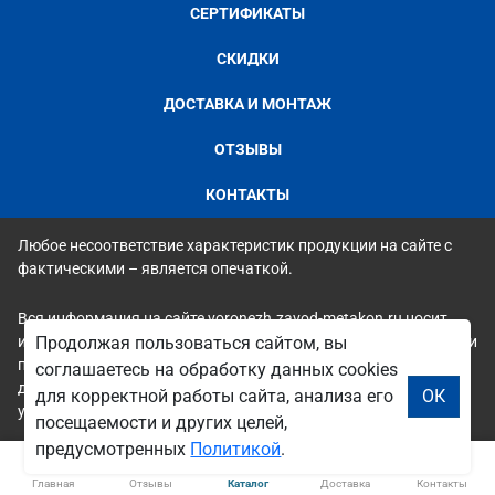
СЕРТИФИКАТЫ
СКИДКИ
ДОСТАВКА И МОНТАЖ
ОТЗЫВЫ
КОНТАКТЫ
Любое несоответствие характеристик продукции на сайте с
фактическими – является опечаткой.
Вся информация на сайте voronezh.zavod-metakon.ru носит
исключительно ознакомительный и справочный характер и ни
Продолжая пользоваться сайтом, вы
при каких условиях не является публичной офертой. Всю
соглашаетесь на обработку данных cookies
дополнительную информацию можно узнать по телефонам
для корректной работы сайта, анализа его
ОК
указанным на сайте.
посещаемости и других целей,
предусмотренных
Политикой
.
Главная
Отзывы
Каталог
Доставка
Контакты