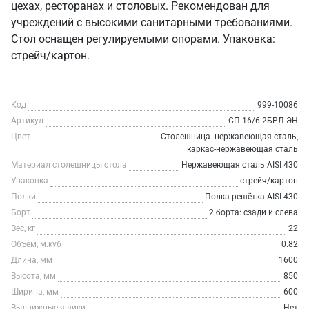
цехах, ресторанах и столовых. Рекомендован для
учреждений с высокими санитарными требованиями.
Стол оснащен регулируемыми опорами. Упаковка:
стрейч/картон.
Код
999-10086
Артикул
СП-16/6-2БРЛ-ЭН
Цвет
Столешница- нержавеющая сталь,
каркас-нержавеющая сталь
Материал столешницы стола
Нержавеющая сталь AISI 430
Упаковка
стрейч/картон
Полки
Полка-решётка AISI 430
Борт
2 борта: сзади и слева
Вес, кг
22
Объем, м.куб
0.82
Длина, мм
1600
Высота, мм
850
Ширина, мм
600
Выдвижные ящики
Нет