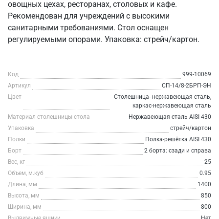
овощных цехах, ресторанах, столовых и кафе.
Рекомендован для учреждений с высокими
санитарными требованиями. Стол оснащен
регулируемыми опорами. Упаковка: стрейч/картон.
Код
999-10069
Артикул
СП-14/8-2БРП-ЭН
Цвет
Столешница- нержавеющая сталь,
каркас-нержавеющая сталь
Материал столешницы стола
Нержавеющая сталь AISI 430
Упаковка
стрейч/картон
Полки
Полка-решётка AISI 430
Борт
2 борта: сзади и справа
Вес, кг
25
Объем, м.куб
0.95
Длина, мм
1400
Высота, мм
850
Ширина, мм
800
Выдвижные ящики
Нет